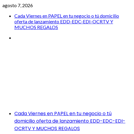
Saltar
agosto 7, 2026
al
Cada Viernes en PAPEL en tu negocio o tú domicilio
contenido
oferta de lanzamiento EDD-EDC-EDI-OCRTV Y
MUCHOS REGALOS
Cada
Viernes
en
PAPEL
EL DIARIO COFRADE
en
tu
negocio
o
tú
Grupo Empresarial Brand Leader Comunicacion CIF
domicilio
B90418948 Director General Javier Serrato Marca Registrada
oferta
calle Antonio Machado local 5a 41927 Mairena del Alajarafe
de
tlfno 600 844 934
lanzamiento
EDD-
Menú
Cada Viernes en PAPEL en tu negocio o tú
EDC-
principal
domicilio oferta de lanzamiento EDD-EDC-EDI-
EDI-
OCRTV Y MUCHOS REGALOS
OCRTV
Y