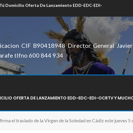
 Tú Domicilio Oferta De Lanzamiento EDD-EDC-EDI-
cacion CIF B90418948 Director General Javier 
arafe tlfno 600 844 934
MICILIO OFERTA DE LANZAMIENTO EDD-EDC-EDI-OCRTV Y MUCH
rma el traslado de la Virgen de la Soledad en Cádiz este jueves 5 