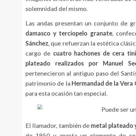
solemnidad del mismo.
Las andas presentan un conjunto de gr
damasco y terciopelo granate
, confe
Sánchez
, que refuerzan la estética clási
cargo de
cuatro hachones de cera tini
plateado realizados por Manuel S
pertenecieron al antiguo paso del Sant
patrimonio de la
Hermandad de la Vera 
para esta ocasión tan especial.
El llamador, también de
metal plateado 
de 1950 y aporta un elemento de cont