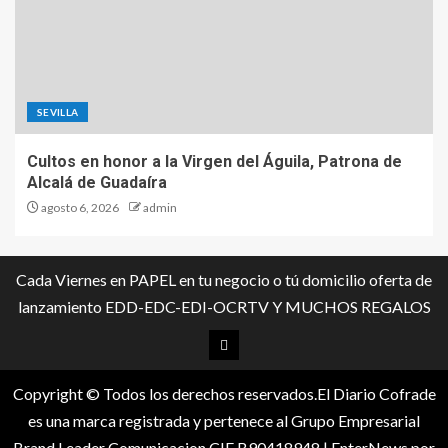
SEVILLA
Cultos en honor a la Virgen del Águila, Patrona de
Alcalá de Guadaíra
agosto 6, 2026
admin
Cada Viernes en PAPEL en tu negocio o tú domicilio oferta de
lanzamiento EDD-EDC-EDI-OCRTV Y MUCHOS REGALOS
Copyright © Todos los derechos reservados.El Diario Cofrade
es una marca registrada y pertenece al Grupo Empresarial
Brand Leader Comunicacion CIF B90418948
|
EnterNews
por