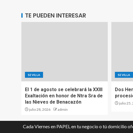
TE PUEDEN INTERESAR
SEVILLA
SEVILLA
El 1 de agosto se celebrará la XXIII
Dos Her
Exaltación en honor de Ntra Sra de
procesi
las Nieves de Benacazón
julio 25,
julio 28, 2026
admin
Cada Viernes en PAPEL en tu negocio o tú domicilio 