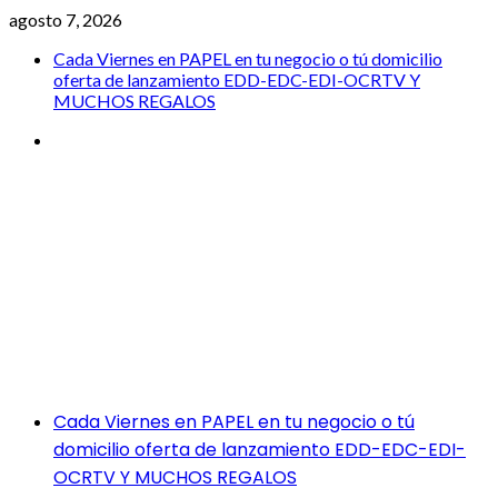
Saltar
agosto 7, 2026
al
Cada Viernes en PAPEL en tu negocio o tú domicilio
contenido
oferta de lanzamiento EDD-EDC-EDI-OCRTV Y
MUCHOS REGALOS
Cada
Viernes
en
PAPEL
EL DIARIO COFRADE
en
tu
negocio
o
tú
Grupo Empresarial Brand Leader Comunicacion CIF
domicilio
B90418948 Director General Javier Serrato Marca Registrada
oferta
calle Antonio Machado local 5a 41927 Mairena del Alajarafe
de
tlfno 600 844 934
lanzamiento
EDD-
Menú
Cada Viernes en PAPEL en tu negocio o tú
EDC-
principal
domicilio oferta de lanzamiento EDD-EDC-EDI-
EDI-
OCRTV Y MUCHOS REGALOS
OCRTV
Y