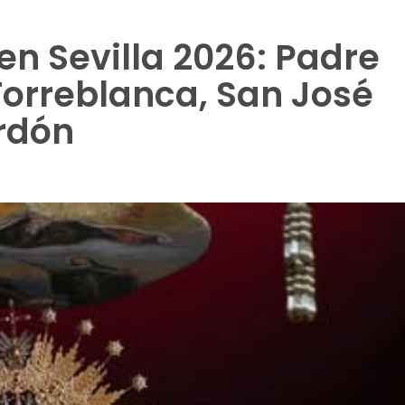
n Sevilla 2026: Padre
 Torreblanca, San José
erdón