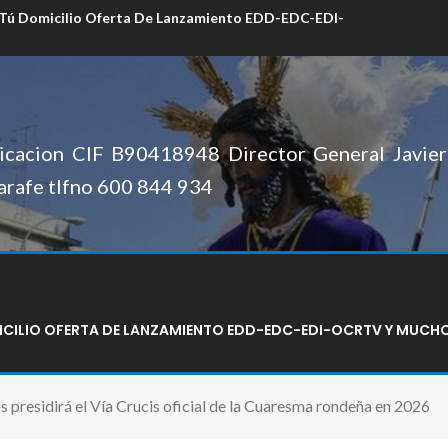
 Tú Domicilio Oferta De Lanzamiento EDD-EDC-EDI-
cacion CIF B90418948 Director General Javier 
arafe tlfno 600 844 934
MICILIO OFERTA DE LANZAMIENTO EDD-EDC-EDI-OCRTV Y MUCH
s presidirá el Vía Crucis oficial de la Cuaresma rondeña en 2026