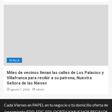
SEVILLA
Miles de vecinos llenan las calles de Los Palacios y
Villafranca para recibir a su patrona, Nuestra
Señora de las Nieves
agosto 7, 2026
admin
Cada Viernes en PAPEL en tu negocio o tú domicilio oferta de
lanzamiento EDD-EDC-EDI-OCRTV Y MUCHOS REGALOS